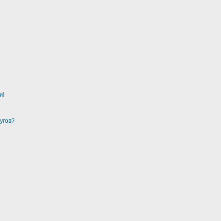
и!
угов?