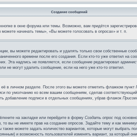
Создание сообщений
кнопке в окне форума или темы. Возможно, вам придётся зарегистриров
можете начинать темы», «Вы можете голосовать в опросах» и т. п.
ции, вы можете редактировать и удалять только свои собственные сооб
аниченного времени после его создания. Если кто-то уже ответил на со
 них. Эта надпись не появляется, если сообщение редактировал админис
ли не могут удалить сообщение, если на него уже кто-то ответил.
 её в личном разделе. После этого вы можете отметить флажком пункт
писи по умолчанию ко всем вашим сообщениям, сделав соответствующий
нить добавление подписи в отдельных сообщениях, убрав флажок
Присое
ёлкните на закладке или перейдите в форму
Создать опрос
под основно
, то вы не имеете прав на создание опросов. Задайте тему и как миним
ы также можете задать количество вариантов, которые могут выбрать п
тоянным) и возможность пользователей изменять вариант, за который он