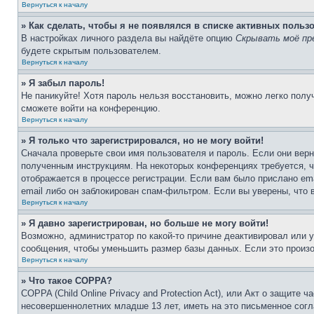
Вернуться к началу
» Как сделать, чтобы я не появлялся в списке активных польз
В настройках личного раздела вы найдёте опцию
Скрывать моё пр
будете скрытым пользователем.
Вернуться к началу
» Я забыл пароль!
Не паникуйте! Хотя пароль нельзя восстановить, можно легко пол
сможете войти на конференцию.
Вернуться к началу
» Я только что зарегистрировался, но не могу войти!
Сначала проверьте свои имя пользователя и пароль. Если они верн
полученным инструкциям. На некоторых конференциях требуется, 
отображается в процессе регистрации. Если вам было прислано em
email либо он заблокирован спам-фильтром. Если вы уверены, что 
Вернуться к началу
» Я давно зарегистрирован, но больше не могу войти!
Возможно, администратор по какой-то причине деактивировал или 
сообщения, чтобы уменьшить размер базы данных. Если это произош
Вернуться к началу
» Что такое COPPA?
COPPA (Child Online Privacy and Protection Act), или Акт о защите
несовершеннолетних младше 13 лет, иметь на это письменное согл