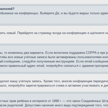
ователей?
ебывание на конференции
. Выберите
Да
, и вы будете видны только адм
учить новый. Перейдите на страницу входа на конференцию и щёлкните 
ы, то возможны два варианта. Если включена поддержка COPPA и при ре
чтобы все новые учётные записи были активированы пользователями или
ail-сообщение, следуйте полученным инструкциям. Если email-сообщение
ввели правильный адрес email, попробуйте связаться с администратором
удалил вашу учётную запись. Кроме того, многие конференции периоди
ло, попробуйте зарегистрироваться снова и активнее участвовать в ди
 частных прав ребёнка в интернете от 1998 г. — это закон Соединённых 
асие родителей. Допустимо наличие иного вида подтверждения того, чт