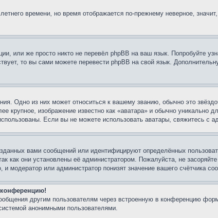
 летнего времени, но время отображается по-прежнему неверное, значит
ии, или же просто никто не перевёл phpBB на ваш язык. Попробуйте узн
ествует, то вы сами можете перевести phpBB на свой язык. Дополнител
ия. Одно из них может относиться к вашему званию, обычно это звёздо
лее крупное, изображение известно как «аватара» и обычно уникально д
ь использованы. Если вы не можете использовать аватары, свяжитесь с
озданных вами сообщений или идентифицируют определённых пользовате
так как они установлены её администратором. Пожалуйста, не засоряйт
, и модератор или администратор понизят значение вашего счётчика со
а конференцию!
сообщения другим пользователям через встроенную в конференцию форм
 системой анонимными пользователями.