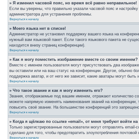
» Я изменил часовой пояс, но время всё равно неправильное!
Если вы уверены, что правильно указали часовой пояс и настройку
администратора для устранения проблемы.
Вернуться к началу
» Моего языка нет в списке!
Администратор не установил поддержку вашего языка на конференц
нужный вам языковой пакет. Если такого языкового пакета не сущ
находится внизу страниц конференции).
Вернуться к началу
» Как я могу поместить изображение вместе со своим именем?
Вместе с именем пользователя могут присутствовать два изображен
вы оставили или на ваш статус на конференции. Другое, обычно бо
поддержка аватар, и от него же зависит, какие аватары могут быт
Вернуться к началу
» Что такое звание и как я могу изменить его?
Звания, отображаемые под вашим именем, отражают количество с
можете напрямую изменять наименования званий на конференции, 
повысить своё звание. На большинстве конференций это запрещено
Вернуться к началу
» Когда я щёлкаю по ссылке «email», от меня требуют войти н
Только зарегистрированные пользователи могут отправлять email-
сделано для того, чтобы предотвратить злоупотребления почтовой
Вернуться к началу