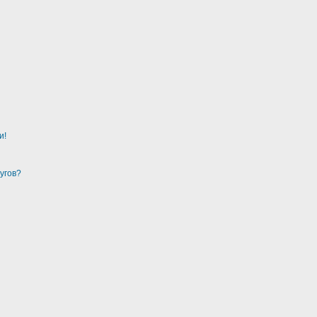
и!
угов?