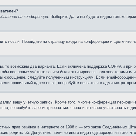
ователей?
ебывание на конференции
. Выберите
Да
, и вы будете видны только адм
учить новый. Перейдите на страницу входа на конференцию и щёлкните 
ы, то возможны два варианта. Если включена поддержка COPPA и при ре
чтобы все новые учётные записи были активированы пользователями или
ail-сообщение, следуйте полученным инструкциям. Если email-сообщение
ввели правильный адрес email, попробуйте связаться с администратором
удалил вашу учётную запись. Кроме того, многие конференции периоди
ло, попробуйте зарегистрироваться снова и активнее участвовать в ди
 частных прав ребёнка в интернете от 1998 г. — это закон Соединённых 
асие родителей. Допустимо наличие иного вида подтверждения того, чт