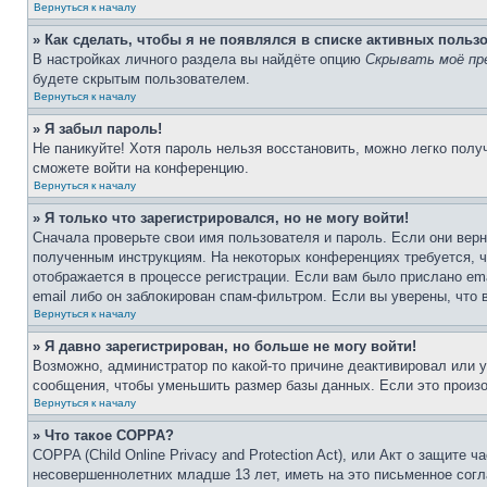
Вернуться к началу
» Как сделать, чтобы я не появлялся в списке активных польз
В настройках личного раздела вы найдёте опцию
Скрывать моё пр
будете скрытым пользователем.
Вернуться к началу
» Я забыл пароль!
Не паникуйте! Хотя пароль нельзя восстановить, можно легко пол
сможете войти на конференцию.
Вернуться к началу
» Я только что зарегистрировался, но не могу войти!
Сначала проверьте свои имя пользователя и пароль. Если они верн
полученным инструкциям. На некоторых конференциях требуется, 
отображается в процессе регистрации. Если вам было прислано em
email либо он заблокирован спам-фильтром. Если вы уверены, что 
Вернуться к началу
» Я давно зарегистрирован, но больше не могу войти!
Возможно, администратор по какой-то причине деактивировал или 
сообщения, чтобы уменьшить размер базы данных. Если это произош
Вернуться к началу
» Что такое COPPA?
COPPA (Child Online Privacy and Protection Act), или Акт о защите
несовершеннолетних младше 13 лет, иметь на это письменное согл