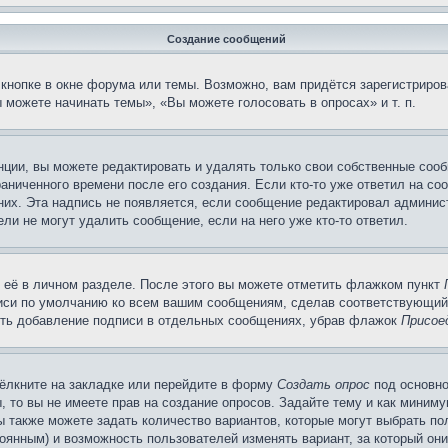
Создание сообщений
кнопке в окне форума или темы. Возможно, вам придётся зарегистриров
можете начинать темы», «Вы можете голосовать в опросах» и т. п.
ции, вы можете редактировать и удалять только свои собственные сооб
аниченного времени после его создания. Если кто-то уже ответил на со
 них. Эта надпись не появляется, если сообщение редактировал админис
ли не могут удалить сообщение, если на него уже кто-то ответил.
 её в личном разделе. После этого вы можете отметить флажком пункт
писи по умолчанию ко всем вашим сообщениям, сделав соответствующий
нить добавление подписи в отдельных сообщениях, убрав флажок
Присое
ёлкните на закладке или перейдите в форму
Создать опрос
под основно
, то вы не имеете прав на создание опросов. Задайте тему и как миним
ы также можете задать количество вариантов, которые могут выбрать п
тоянным) и возможность пользователей изменять вариант, за который он