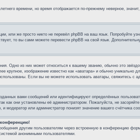
 летнего времени, но время отображается по-прежнему неверное, значит
ии, или же просто никто не перевёл phpBB на ваш язык. Попробуйте узн
ествует, то вы сами можете перевести phpBB на свой язык. Дополнител
ия. Одно из них может относиться к вашему званию, обычно это звёздо
лее крупное, изображение известно как «аватара» и обычно уникально д
ь использованы. Если вы не можете использовать аватары, свяжитесь с
озданных вами сообщений или идентифицируют определённых пользовате
так как они установлены её администратором. Пожалуйста, не засоряйт
, и модератор или администратор понизят значение вашего счётчика со
а конференцию!
сообщения другим пользователям через встроенную в конференцию форм
 системой анонимными пользователями.