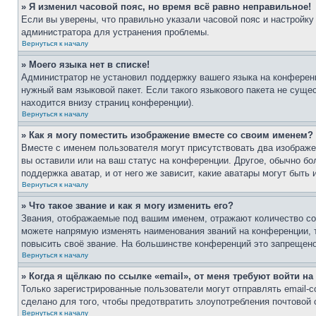
» Я изменил часовой пояс, но время всё равно неправильное!
Если вы уверены, что правильно указали часовой пояс и настройку
администратора для устранения проблемы.
Вернуться к началу
» Моего языка нет в списке!
Администратор не установил поддержку вашего языка на конференц
нужный вам языковой пакет. Если такого языкового пакета не сущ
находится внизу страниц конференции).
Вернуться к началу
» Как я могу поместить изображение вместе со своим именем?
Вместе с именем пользователя могут присутствовать два изображен
вы оставили или на ваш статус на конференции. Другое, обычно бо
поддержка аватар, и от него же зависит, какие аватары могут быт
Вернуться к началу
» Что такое звание и как я могу изменить его?
Звания, отображаемые под вашим именем, отражают количество с
можете напрямую изменять наименования званий на конференции, 
повысить своё звание. На большинстве конференций это запрещено
Вернуться к началу
» Когда я щёлкаю по ссылке «email», от меня требуют войти н
Только зарегистрированные пользователи могут отправлять email-
сделано для того, чтобы предотвратить злоупотребления почтовой
Вернуться к началу