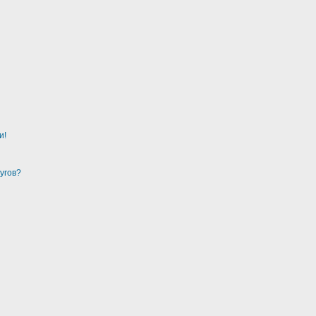
и!
угов?