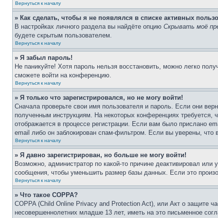
Вернуться к началу
» Как сделать, чтобы я не появлялся в списке активных польз
В настройках личного раздела вы найдёте опцию
Скрывать моё пр
будете скрытым пользователем.
Вернуться к началу
» Я забыл пароль!
Не паникуйте! Хотя пароль нельзя восстановить, можно легко пол
сможете войти на конференцию.
Вернуться к началу
» Я только что зарегистрировался, но не могу войти!
Сначала проверьте свои имя пользователя и пароль. Если они верн
полученным инструкциям. На некоторых конференциях требуется, 
отображается в процессе регистрации. Если вам было прислано em
email либо он заблокирован спам-фильтром. Если вы уверены, что 
Вернуться к началу
» Я давно зарегистрирован, но больше не могу войти!
Возможно, администратор по какой-то причине деактивировал или 
сообщения, чтобы уменьшить размер базы данных. Если это произош
Вернуться к началу
» Что такое COPPA?
COPPA (Child Online Privacy and Protection Act), или Акт о защите
несовершеннолетних младше 13 лет, иметь на это письменное согл