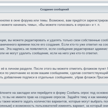
Создание сообщений
кнопке в окне форума или темы. Возможно, вам придётся зарегистриров
можете начинать темы», «Вы можете голосовать в опросах» и т. п.
ции, вы можете редактировать и удалять только свои собственные сооб
аниченного времени после его создания. Если кто-то уже ответил на со
 них. Эта надпись не появляется, если сообщение редактировал админис
ли не могут удалить сообщение, если на него уже кто-то ответил.
 её в личном разделе. После этого вы можете отметить флажком пункт
писи по умолчанию ко всем вашим сообщениям, сделав соответствующий
нить добавление подписи в отдельных сообщениях, убрав флажок
Присое
ёлкните на закладке или перейдите в форму
Создать опрос
под основно
, то вы не имеете прав на создание опросов. Задайте тему и как миним
ы также можете задать количество вариантов, которые могут выбрать п
тоянным) и возможность пользователей изменять вариант, за который он