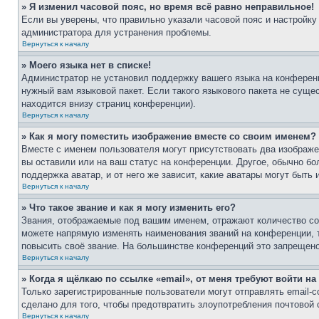
» Я изменил часовой пояс, но время всё равно неправильное!
Если вы уверены, что правильно указали часовой пояс и настройку
администратора для устранения проблемы.
Вернуться к началу
» Моего языка нет в списке!
Администратор не установил поддержку вашего языка на конференц
нужный вам языковой пакет. Если такого языкового пакета не сущ
находится внизу страниц конференции).
Вернуться к началу
» Как я могу поместить изображение вместе со своим именем?
Вместе с именем пользователя могут присутствовать два изображен
вы оставили или на ваш статус на конференции. Другое, обычно бо
поддержка аватар, и от него же зависит, какие аватары могут быт
Вернуться к началу
» Что такое звание и как я могу изменить его?
Звания, отображаемые под вашим именем, отражают количество с
можете напрямую изменять наименования званий на конференции, 
повысить своё звание. На большинстве конференций это запрещено
Вернуться к началу
» Когда я щёлкаю по ссылке «email», от меня требуют войти н
Только зарегистрированные пользователи могут отправлять email-
сделано для того, чтобы предотвратить злоупотребления почтовой
Вернуться к началу