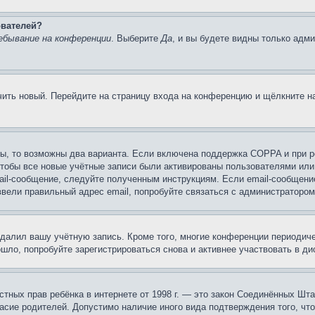
ователей?
ебывание на конференции
. Выберите
Да
, и вы будете видны только адм
учить новый. Перейдите на страницу входа на конференцию и щёлкните 
ы, то возможны два варианта. Если включена поддержка COPPA и при ре
чтобы все новые учётные записи были активированы пользователями или
ail-сообщение, следуйте полученным инструкциям. Если email-сообщение
ввели правильный адрес email, попробуйте связаться с администратором
удалил вашу учётную запись. Кроме того, многие конференции периоди
ло, попробуйте зарегистрироваться снова и активнее участвовать в ди
 частных прав ребёнка в интернете от 1998 г. — это закон Соединённых 
асие родителей. Допустимо наличие иного вида подтверждения того, чт