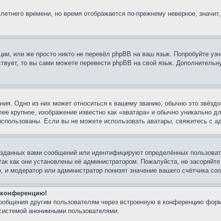
 летнего времени, но время отображается по-прежнему неверное, значит
ии, или же просто никто не перевёл phpBB на ваш язык. Попробуйте узн
ествует, то вы сами можете перевести phpBB на свой язык. Дополнител
ия. Одно из них может относиться к вашему званию, обычно это звёздо
лее крупное, изображение известно как «аватара» и обычно уникально д
ь использованы. Если вы не можете использовать аватары, свяжитесь с
озданных вами сообщений или идентифицируют определённых пользовате
так как они установлены её администратором. Пожалуйста, не засоряйт
, и модератор или администратор понизят значение вашего счётчика со
а конференцию!
сообщения другим пользователям через встроенную в конференцию форм
 системой анонимными пользователями.