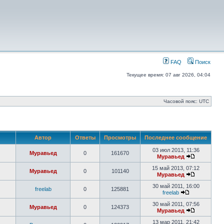
FAQ
Поиск
Текущее время: 07 авг 2026, 04:04
Часовой пояс: UTC
Автор
Ответы
Просмотры
Последнее сообщение
03 июл 2013, 11:36
Муравьед
0
161670
Муравьед
15 май 2013, 07:12
Муравьед
0
101140
Муравьед
30 май 2011, 16:00
freelab
0
125881
freelab
30 май 2011, 07:56
Муравьед
0
124373
Муравьед
13 мар 2011, 21:42