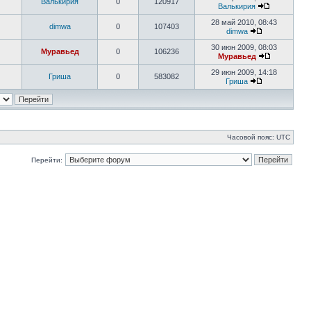
Валькирия
0
120917
Валькирия
28 май 2010, 08:43
dimwa
0
107403
dimwa
30 июн 2009, 08:03
Муравьед
0
106236
Муравьед
29 июн 2009, 14:18
Гриша
0
583082
Гриша
Часовой пояс: UTC
Перейти: