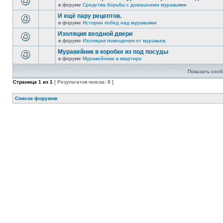
в форуме
Средства борьбы с домашними муравьями
И ещё пару рецептов.
в форуме
Истории побед над муравьями
Изоляция входной двери
в форуме
Изоляция помещения от муравьев
Муравейник в коробке из под посуды
в форуме
Муравейники в квартире
Показать сооб
Страница
1
из
1
[ Результатов поиска: 8 ]
Список форумов