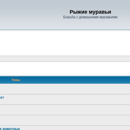
Рыжие муравьи
Борьба с домашними муравьями
Темы
ает
их животных