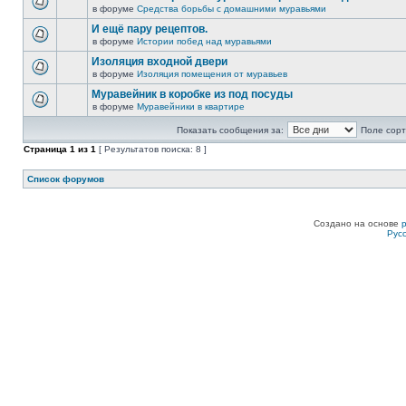
в форуме
Средства борьбы с домашними муравьями
И ещё пару рецептов.
в форуме
Истории побед над муравьями
Изоляция входной двери
в форуме
Изоляция помещения от муравьев
Муравейник в коробке из под посуды
в форуме
Муравейники в квартире
Показать сообщения за:
Поле сорт
Страница
1
из
1
[ Результатов поиска: 8 ]
Список форумов
Создано на основе
Рус