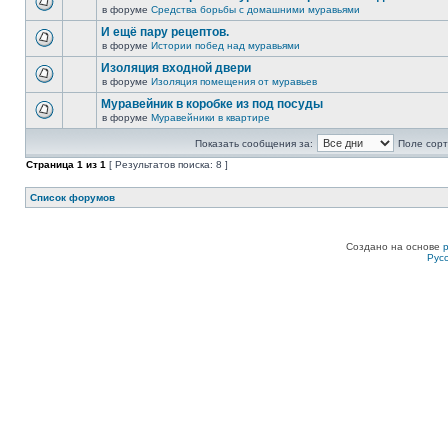
в форуме
Средства борьбы с домашними муравьями
И ещё пару рецептов.
в форуме
Истории побед над муравьями
Изоляция входной двери
в форуме
Изоляция помещения от муравьев
Муравейник в коробке из под посуды
в форуме
Муравейники в квартире
Показать сообщения за:
Поле сорт
Страница
1
из
1
[ Результатов поиска: 8 ]
Список форумов
Создано на основе
Рус