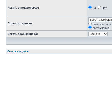
Искать в подфорумах:
Да
Нет
Поле сортировки:
по возрастани
по убыванию
Искать сообщения за:
Список форумов