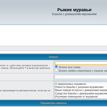
Рыжие муравьи
Борьба с домашними муравьями
Запрос
татах, и
-
для слов, которых в результатах
Искать все слова
 списка. Используйте
*
в качестве шаблона
Искать любое слово/поиск с языком з
х производится автоматически, если вы не
Параметры запроса