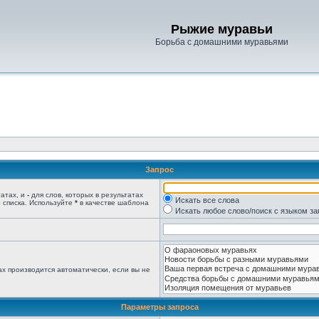
Рыжие муравьи
Борьба с домашними муравьями
Запрос
татах, и
-
для слов, которых в результатах
Искать все слова
 списка. Используйте
*
в качестве шаблона
Искать любое слово/поиск с языком з
х производится автоматически, если вы не
Параметры запроса