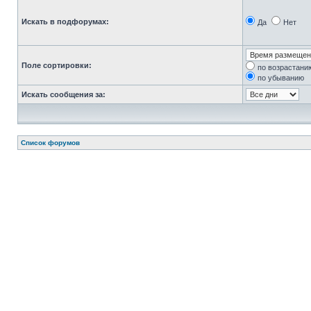
Искать в подфорумах:
Да
Нет
Поле сортировки:
по возрастани
по убыванию
Искать сообщения за:
Список форумов