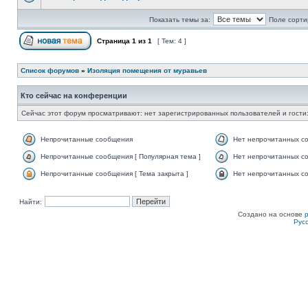
Показать темы за:
Поле сорти
Страница
1
из
1
[ Тем: 4 ]
Список форумов
»
Изоляция помещения от муравьев
Кто сейчас на конференции
Сейчас этот форум просматривают: нет зарегистрированных пользователей и гости:
Непрочитанные сообщения
Нет непрочитанных с
Непрочитанные сообщения [ Популярная тема ]
Нет непрочитанных со
Непрочитанные сообщения [ Тема закрыта ]
Нет непрочитанных со
Найти:
Создано на основе
Рус