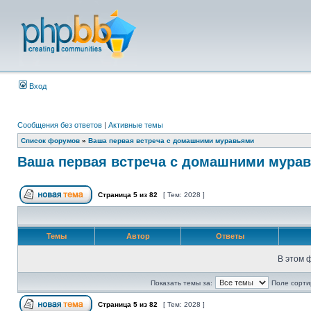
Вход
Сообщения без ответов
|
Активные темы
Список форумов
»
Ваша первая встреча с домашними муравьями
Ваша первая встреча с домашними мура
Страница
5
из
82
[ Тем: 2028 ]
Темы
Автор
Ответы
В этом 
Показать темы за:
Поле сорти
Страница
5
из
82
[ Тем: 2028 ]