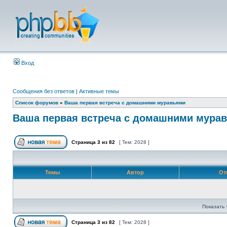
Вход
Сообщения без ответов
|
Активные темы
Список форумов
»
Ваша первая встреча с домашними муравьями
Ваша первая встреча с домашними мура
Страница
3
из
82
[ Тем: 2028 ]
Темы
Автор
От
Показать 
Страница
3
из
82
[ Тем: 2028 ]