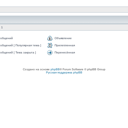
 1
ообщений
Объявление
общений [ Популярная тема ]
Прилепленная
общений [ Тема закрыта ]
Перенесённая
Создано на основе
phpBB
® Forum Software © phpBB Group
Русская поддержка phpBB