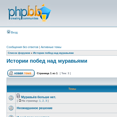
Вход
Сообщения без ответов
|
Активные темы
Список форумов
»
Истории побед над муравьями
Истории побед над муравьями
Страница
1
из
1
[ Тем: 3 ]
Темы
Муравьёв больше нет.
[
На страницу:
1
,
2
,
3
]
Неожиданное решение