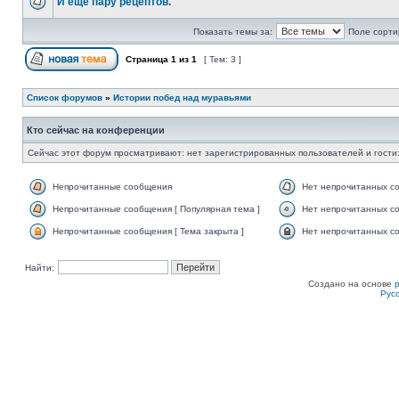
И ещё пару рецептов.
Показать темы за:
Поле сорти
Страница
1
из
1
[ Тем: 3 ]
Список форумов
»
Истории побед над муравьями
Кто сейчас на конференции
Сейчас этот форум просматривают: нет зарегистрированных пользователей и гости:
Непрочитанные сообщения
Нет непрочитанных с
Непрочитанные сообщения [ Популярная тема ]
Нет непрочитанных со
Непрочитанные сообщения [ Тема закрыта ]
Нет непрочитанных со
Найти:
Создано на основе
Рус