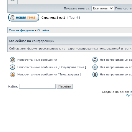
Показать темы за:
Поле сорти
Страница
1
из
1
[ Тем: 4 ]
Список форумов
»
О сайте
Кто сейчас на конференции
Сейчас этот форум просматривают: нет зарегистрированных пользователей и гости:
Непрочитанные сообщения
Нет непрочитанных с
Непрочитанные сообщения [ Популярная тема ]
Нет непрочитанных со
Непрочитанные сообщения [ Тема закрыта ]
Нет непрочитанных со
Найти:
Создано на основе
Рус