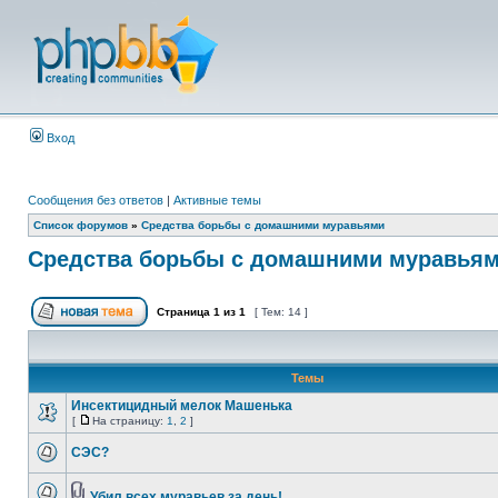
Вход
Сообщения без ответов
|
Активные темы
Список форумов
»
Средства борьбы с домашними муравьями
Средства борьбы с домашними муравья
Страница
1
из
1
[ Тем: 14 ]
Темы
Инсектицидный мелок Машенька
[
На страницу:
1
,
2
]
СЭС?
Убил всех муравьев за день!