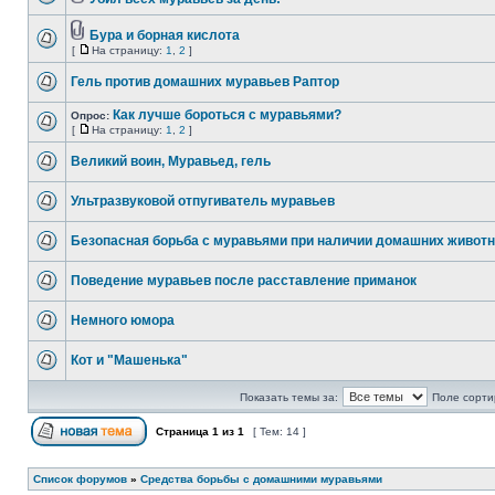
Бура и борная кислота
[
На страницу:
1
,
2
]
Гель против домашних муравьев Раптор
Как лучше бороться с муравьями?
Опрос:
[
На страницу:
1
,
2
]
Великий воин, Муравьед, гель
Ультразвуковой отпугиватель муравьев
Безопасная борьба с муравьями при наличии домашних живот
Поведение муравьев после расставление приманок
Немного юмора
Кот и "Машенька"
Показать темы за:
Поле сорти
Страница
1
из
1
[ Тем: 14 ]
Список форумов
»
Средства борьбы с домашними муравьями