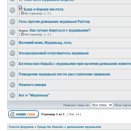
Бура и борная кислота
[
На страницу:
1
,
2
]
Гель против домашних муравьев Раптор
Как лучше бороться с муравьями?
Опрос:
[
На страницу:
1
,
2
]
Великий воин, Муравьед, гель
Ультразвуковой отпугиватель муравьев
Безопасная борьба с муравьями при наличии домашних живот
Поведение муравьев после расставление приманок
Немного юмора
Кот и "Машенька"
Показать темы за:
Поле сорти
Страница
1
из
1
[ Тем: 14 ]
Список форумов
»
Средства борьбы с домашними муравьями