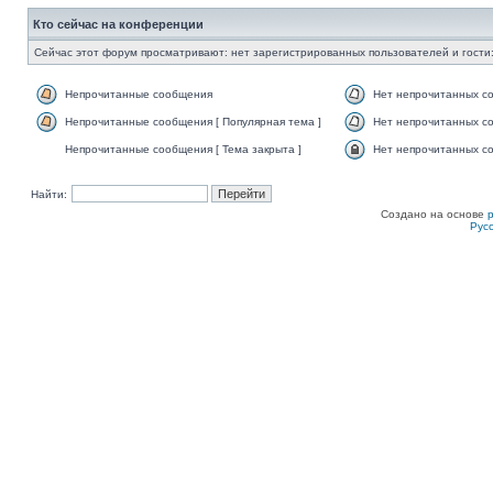
Кто сейчас на конференции
Сейчас этот форум просматривают: нет зарегистрированных пользователей и гости:
Непрочитанные сообщения
Нет непрочитанных с
Непрочитанные сообщения [ Популярная тема ]
Нет непрочитанных со
Непрочитанные сообщения [ Тема закрыта ]
Нет непрочитанных со
Найти:
Создано на основе
Рус