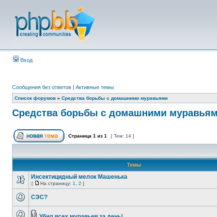
Вход
Сообщения без ответов
|
Активные темы
Список форумов
»
Средства борьбы с домашними муравьями
Средства борьбы с домашними муравья
Страница
1
из
1
[ Тем: 14 ]
Темы
Инсектицидный мелок Машенька
[
На страницу:
1
,
2
]
СЭС?
Убил всех муравьев за день!