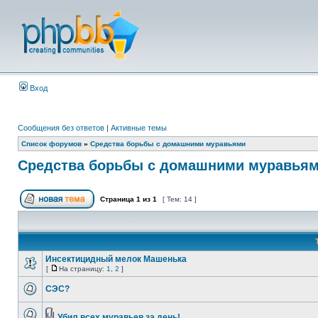
Вход
Сообщения без ответов
|
Активные темы
Список форумов
»
Средства борьбы с домашними муравьями
Средства борьбы с домашними муравья
Страница
1
из
1
[ Тем: 14 ]
Инсектицидный мелок Машенька
[
На страницу:
1
,
2
]
СЭС?
Убил всех муравьев за день!