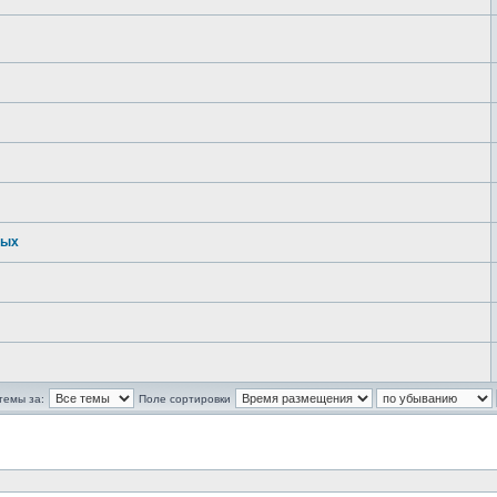
ных
темы за:
Поле сортировки