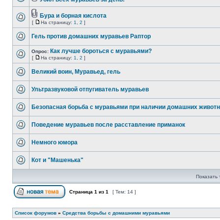
Бура и борная кислота
[
На страницу:
1
,
2
]
Гель против домашних муравьев Раптор
Как лучше бороться с муравьями?
Опрос:
[
На страницу:
1
,
2
]
Великий воин, Муравьед, гель
Ультразвуковой отпугиватель муравьев
Безопасная борьба с муравьями при наличии домашних живот
Поведение муравьев после расставление приманок
Немного юмора
Кот и "Машенька"
Показать 
Страница
1
из
1
[ Тем: 14 ]
Список форумов
»
Средства борьбы с домашними муравьями