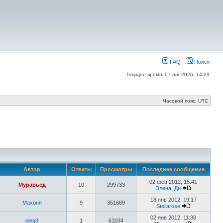
FAQ
Поиск
Текущее время: 07 авг 2026, 14:29
Часовой пояс: UTC
Автор
Ответы
Просмотры
Последнее сообщение
02 фев 2012, 15:41
Муравьед
10
299733
Элена_Ди
18 янв 2012, 19:17
Махоня
9
351669
Stellarose
02 янв 2012, 11:38
oleg3
1
61034