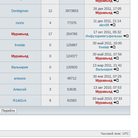
Муравьед
26 дек 2011, 17:05
Denbigman
12
3973853
Муравьед
11 дек 2011, 21:14
moris
4
77375
alex88
17 окт 2011, 05:32
Муравьед
17
254785
Инфузориявтуфельках
30 май 2011, 16:00
freelab
0
125887
freelab
30 май 2011, 07:56
Муравьед
0
124377
Муравьед
13 мар 2011, 21:42
Валькирия
0
120920
Валькирия
30 янв 2011, 07:29
алишка
1
48712
Муравьед
13 авг 2010, 07:53
Алексей
3
53635
Муравьед
03 май 2010, 07:33
R1dd1ck
8
81583
Муравьед
Часовой пояс: UTC