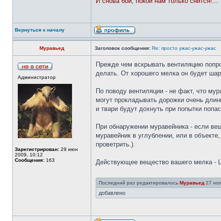
И снова бой, покой нам только снится!...
Вернуться к началу
Муравьед
Заголовок сообщения:
Re: просто ужас-ужас-ужас
Прежде чем вскрывать вентиляцию попроб
делать. От хорошего мелка он будет шар
Администратор
По поводу вентиляции - не факт, что мур
могут прокладывать дорожки очень длинн
и твари будут дохнуть при попытки попа
При обнаружении муравейника - если вещ
муравейник в углублении, или в объекте,
проветрить.).
Зарегистрирован:
29 июн
2009, 10:12
Сообщения:
163
Действующее вещество вашего мелка - Ц
Последний раз редактировалось
Муравьед
27 ноя
добавлено