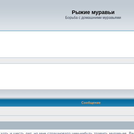
Рыжие муравьи
Борьба с домашними муравьями
Сообщение
 хоть и шесть лет, но мне страшновато чем-нибудь травить муравьев. Ве