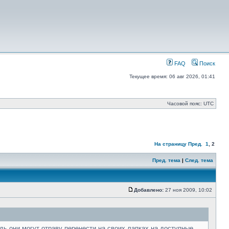
FAQ
Поиск
Текущее время: 06 авг 2026, 01:41
Часовой пояс: UTC
На страницу
Пред.
1
,
2
Пред. тема
|
След. тема
Добавлено:
27 ноя 2009, 10:02
дь они могут отраву перенести на своих лапках на доступные