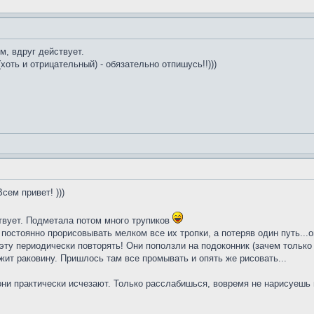
м, вдруг действует.
хоть и отрицательный) - обязательно отпишусь!!)))
сем привет! )))
твует. Подметала потом много трупиков
постоянно прорисовывать мелком все их тропки, а потеряв один путь...
ту периодически повторять! Они поползли на подоконник (зачем только -
ржит раковину. Пришлось там все промывать и опять же рисовать...
они практически исчезают. Только расслабишься, вовремя не нарисуешь и