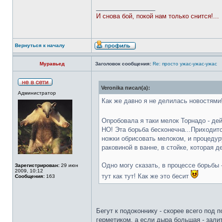
_________________
И снова бой, покой нам только снится!...
Вернуться к началу
Муравьед
Заголовок сообщения:
Re: просто ужас-ужас-ужас
Veronika писал(а):
Администратор
Как же давно я не делилась новостями!
Опробовала я таки мелок Торнадо - де
НО! Эта борьба бесконечна...Приходитс
ножки обрисовать мелоком, и процедуру
раковиной в ванне, в стойке, которая 
Одно могу сказать, в процессе борьбы 
Зарегистрирован:
29 июн
2009, 10:12
тут как тут! Как же это бесит
Сообщения:
163
Бегут к подоконнику - скорее всего под 
герметиком, а если дыра большая - зали