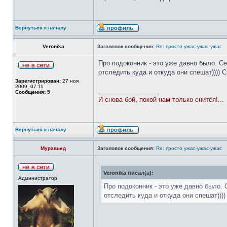
Вернуться к началу
Veronika
Заголовок сообщения:
Re: просто ужас-ужас-ужас
Про подоконник - это уже давно было. Се
отследить куда и откуда они спешат))))
Зарегистрирован:
27 ноя
2009, 07:11
_________________
Сообщения:
5
И снова бой, покой нам только снится!...
Вернуться к началу
Муравьед
Заголовок сообщения:
Re: просто ужас-ужас-ужас
Veronika писал(а):
Администратор
Про подоконник - это уже давно было. 
отследить куда и откуда они спешат)))