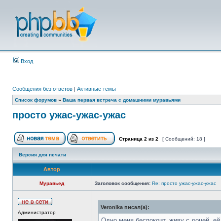
Вход
Сообщения без ответов
|
Активные темы
Список форумов
»
Ваша первая встреча с домашними муравьями
просто ужас-ужас-ужас
Страница
2
из
2
[ Сообщений: 18 ]
Версия для печати
Автор
Муравьед
Заголовок сообщения:
Re: просто ужас-ужас-ужас
Veronika писал(а):
Администратор
Одно меня беспокоит, живу с дочей, ей