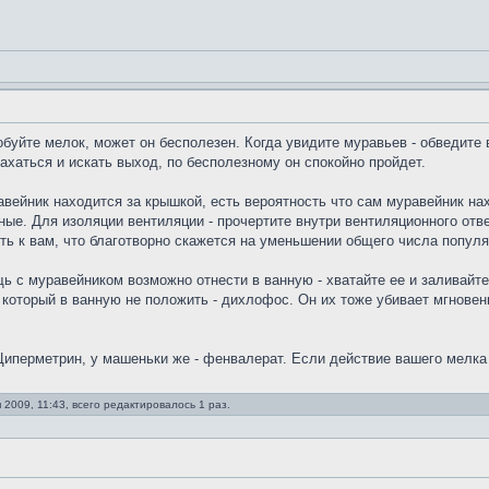
уйте мелок, может он бесполезен. Когда увидите муравьев - обведите в
ахаться и искать выход, по бесполезному он спокойно пройдет.
авейник находится за крышкой, есть вероятность что сам муравейник нах
ые. Для изоляции вентиляции - прочертите внутри вентиляционного отве
сть к вам, что благотворно скажется на уменьшении общего числа популя
ь с муравейником возможно отнести в ванную - хватайте ее и заливайте 
 который в ванную не положить - дихлофос. Он их тоже убивает мгновенн
иперметрин, у машеньки же - фенвалерат. Если действие вашего мелка
 2009, 11:43, всего редактировалось 1 раз.