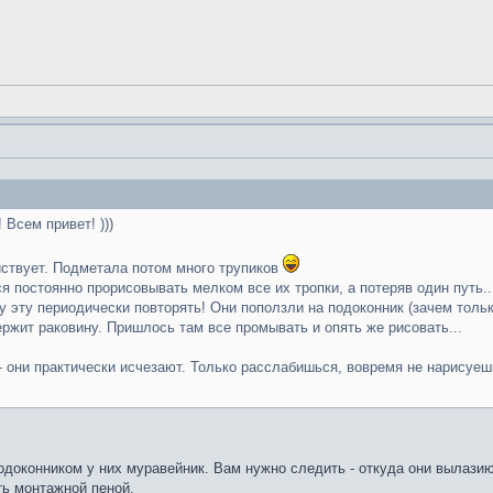
 Всем привет! )))
йствует. Подметала потом много трупиков
я постоянно прорисовывать мелком все их тропки, а потеряв один путь..
 эту периодически повторять! Они поползли на подоконник (зачем только
держит раковину. Пришлось там все промывать и опять же рисовать...
- они практически исчезают. Только расслабишься, вовремя не нарисуешь
подоконником у них муравейник. Вам нужно следить - откуда они вылазию
ть монтажной пеной.