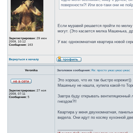
поверхности?! Или все-таки они не по
Если муравей решается пройти по мелку (
могут. (Это касается мелка Машенька, д
Зарегистрирован:
29 июн
У вас однокомнатная квартира новой сер
2009, 10:12
Сообщения:
163
Вернуться к началу
Veronika
Заголовок сообщения:
Re: просто ужас-ужас-ужас
Это хорошо, что их так быстро корежит))
Машеньку не нашла, купила какой-то Торн
Зарегистрирован:
27 ноя
2009, 07:11
Завтра буду открывать вентиляционный л
Сообщения:
5
гнездом?!!
Квартира у меня двухкомнатная, панельна
видела. Они идут по косяку кухонной дв
_________________