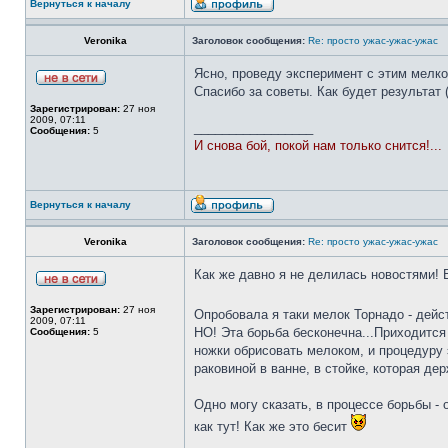
Вернуться к началу
Veronika
Заголовок сообщения:
Re: просто ужас-ужас-ужас
Ясно, проведу эксперимент с этим мелко
Спасибо за советы. Как будет результат (
Зарегистрирован:
27 ноя
2009, 07:11
_________________
Сообщения:
5
И снова бой, покой нам только снится!...
Вернуться к началу
Veronika
Заголовок сообщения:
Re: просто ужас-ужас-ужас
Как же давно я не делилась новостями! В
Зарегистрирован:
27 ноя
Опробовала я таки мелок Торнадо - дейс
2009, 07:11
НО! Эта борьба бесконечна...Приходится 
Сообщения:
5
ножки обрисовать мелоком, и процедуру э
раковиной в ванне, в стойке, которая де
Одно могу сказать, в процессе борьбы - 
как тут! Как же это бесит