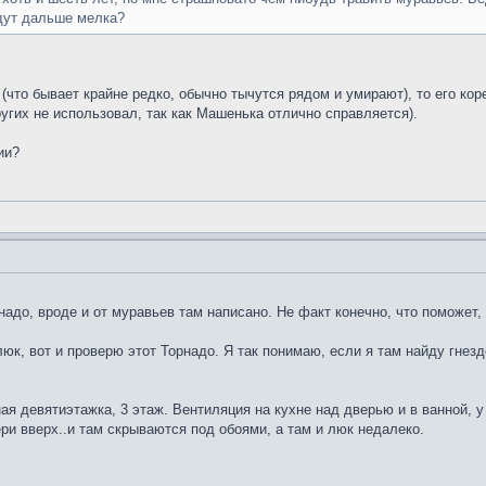
йдут дальше мелка?
что бывает крайне редко, обычно тычутся рядом и умирают), то его кор
ругих не использовал, так как Машенька отлично справляется).
ии?
адо, вроде и от муравьев там написано. Не факт конечно, что поможет, 
юк, вот и проверю этот Торнадо. Я так понимаю, если я там найду гнез
я девятиэтажка, 3 этаж. Вентиляция на кухне над дверью и в ванной, у 
ери вверх..и там скрываются под обоями, а там и люк недалеко.