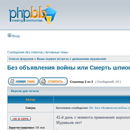
Вход
Сообщения без ответов
|
Активные темы
Список форумов
»
Ваша первая встреча с домашними муравьями
Без объявления войны или Смерть шпио
Страница
2
из
2
[ Сообщений: 15 ]
Версия для печати
Автор
Смерш
Заголовок сообщения:
Re: Без объявления войны 
41-й день с момента применения аэрозол
Муравьев нет!
Зарегистрирован:
06 янв