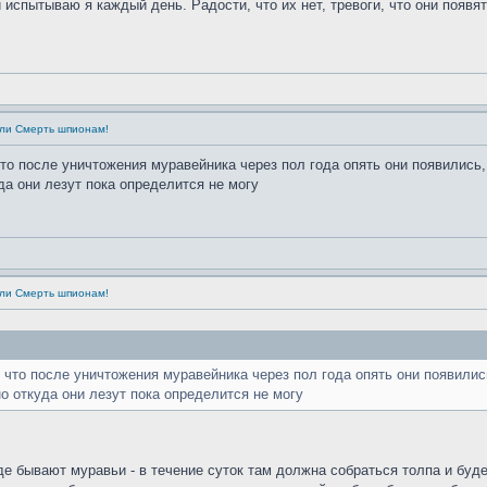
 испытываю я каждый день. Радости, что их нет, тревоги, что они появя
или Смерть шпионам!
о после уничтожения муравейника через пол года опять они появились, 
да они лезут пока определится не могу
или Смерть шпионам!
что после уничтожения муравейника через пол года опять они появились
о откуда они лезут пока определится не могу
де бывают муравьи - в течение суток там должна собраться толпа и буде