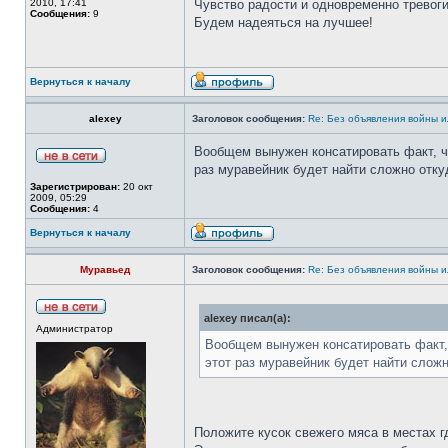
2010, 17:41
Чувство радости и одновременно тревоги
Сообщения:
9
Будем надеяться на лучшее!
Вернуться к началу
alexey
Заголовок сообщения:
Re: Без объявления войны 
Вообщем вынужен консатировать факт, чт
раз муравейник будет найти сложно отку
Зарегистрирован:
20 окт
2009, 05:29
Сообщения:
4
Вернуться к началу
Муравьед
Заголовок сообщения:
Re: Без объявления войны 
alexey писал(а):
Администратор
Вообщем вынужен консатировать факт, 
этот раз муравейник будет найти сложн
Положите кусок свежего мяса в местах г