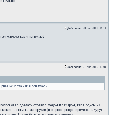
ие жильцов.
Добавлено:
20 апр 2010, 19:10
рная ксилота как я понимаю?
Добавлено:
21 апр 2010, 17:06
 брная ксилота как я понимаю?
 попробовал сделать отраву с медом и сахаром, как в одном из
о момента покупки мясорубки (в фарше проще перемешать буру),
тся или нет. Вроде бы все герметично сделали.