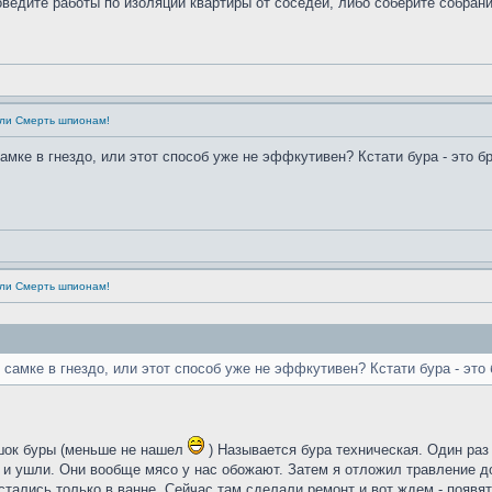
ведите работы по изоляции квартиры от соседей, либо соберите собран
или Смерть шпионам!
амке в гнездо, или этот способ уже не эффкутивен? Кстати бура - это б
или Смерть шпионам!
 самке в гнездо, или этот способ уже не эффкутивен? Кстати бура - это
ешок буры (меньше не нашел
) Называется бура техническая. Один раз
и и ушли. Они вообще мясо у нас обожают. Затем я отложил травление д
стались только в ванне. Сейчас там сделали ремонт и вот ждем - появя