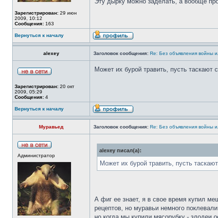
Эту дырку можно заделать, а вообще про
Зарегистрирован:
29 июн
2009, 10:12
Сообщения:
163
Вернуться к началу
alexey
Заголовок сообщения:
Re: Без объявления войны 
Может их бурой травить, пусть таскают с
Зарегистрирован:
20 окт
2009, 05:29
Сообщения:
4
Вернуться к началу
Муравьед
Заголовок сообщения:
Re: Без объявления войны 
alexey писал(а):
Администратор
Может их бурой травить, пусть таскают
А фиг ее знает, я в свое время купил м
рецептов, но муравьи немного поклевал
но когда мы купили мясорубку - злодеи о