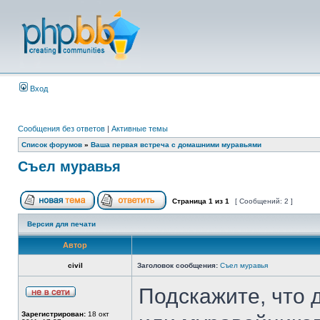
Вход
Сообщения без ответов
|
Активные темы
Список форумов
»
Ваша первая встреча с домашними муравьями
Съел муравья
Страница
1
из
1
[ Сообщений: 2 ]
Версия для печати
Автор
civil
Заголовок сообщения:
Съел муравья
Подскажите, что д
Зарегистрирован:
18 окт