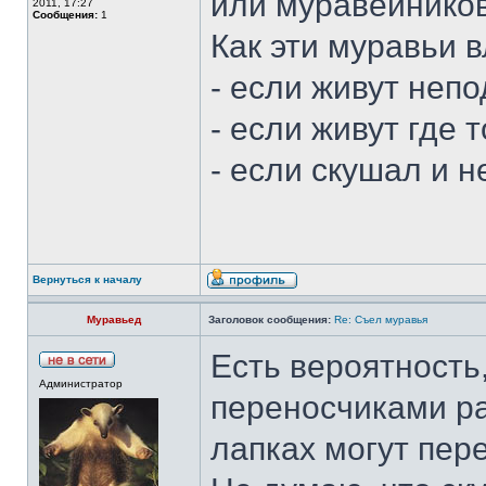
или муравейников
2011, 17:27
Сообщения:
1
Как эти муравьи 
- если живут неп
- если живут где 
- если скушал и н
Вернуться к началу
Муравьед
Заголовок сообщения:
Re: Съел муравья
Есть вероятность
Администратор
переносчиками ра
лапках могут пере