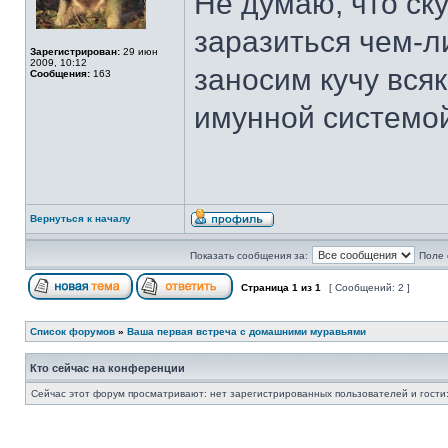
Не думаю, что ск
заразиться чем-л
Зарегистрирован:
29 июн
2009, 10:12
заносим кучу всяк
Сообщения:
163
имунной системой
Вернуться к началу
Показать сообщения за:
Поле 
Страница
1
из
1
[ Сообщений: 2 ]
Список форумов
»
Ваша первая встреча с домашними муравьями
Кто сейчас на конференции
Сейчас этот форум просматривают: нет зарегистрированных пользователей и гости: