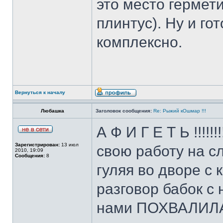
это место гермети
плинтус). Ну и го
комплексно.
Вернуться к началу
Любашка
Заголовок сообщения:
Re: Рыжий кОшмар !!!
А Ф И Г Е Т Ь !!!!
Зарегистрирован:
13 июл
свою работу на сл
2010, 19:09
Сообщения:
8
гуляя во дворе с
разговор бабок с 
нами ПОХВАЛИЛАС