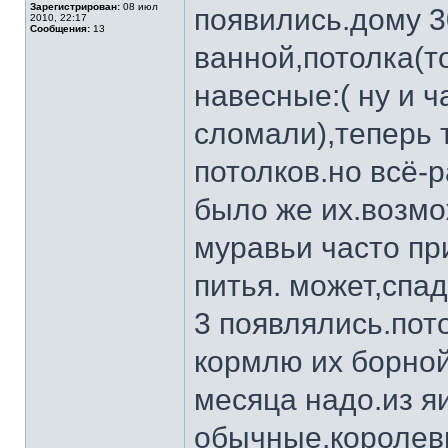
Зарегистрирован:
08 июл
появились.дому 3
2010, 22:17
Сообщения:
13
ванной,потолка(т
навесные:( ну и ч
сломали),теперь 
потолков.но всё-р
было же их.возм
муравьи часто пр
питья. может,спад
3 появлялись.пот
кормлю их борной
месяца надо.из я
обычные,королевн