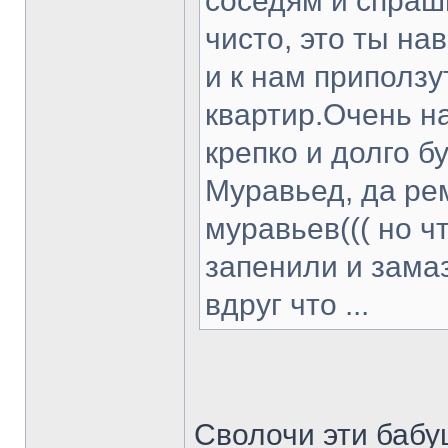
соседям и спраши
чисто, это ты на
и к нам приползу
квартир.Очень н
крепко и долго б
Муравьед, да ре
муравьев((( но ч
запенили и зама
вдруг что ...
Сволочи эти бабу