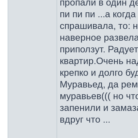
пропали в один ден
пи пи пи ...а когд
спрашивала, то: н
наверное развела 
приползут. Радует
квартир.Очень на
крепко и долго бу
Муравьед, да рем
муравьев((( но чт
запенили и замаз
вдруг что ...