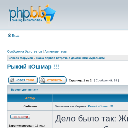
Вход
Сообщения без ответов
|
Активные темы
Список форумов
»
Ваша первая встреча с домашними муравьями
Рыжий кОшмар !!!
Страница
1
из
2
[ Сообщений: 18 ]
Версия для печати
Автор
Любашка
Заголовок сообщения:
Рыжий кОшмар !!!
Дело было так: Ж
Зарегистрирован:
13 июл