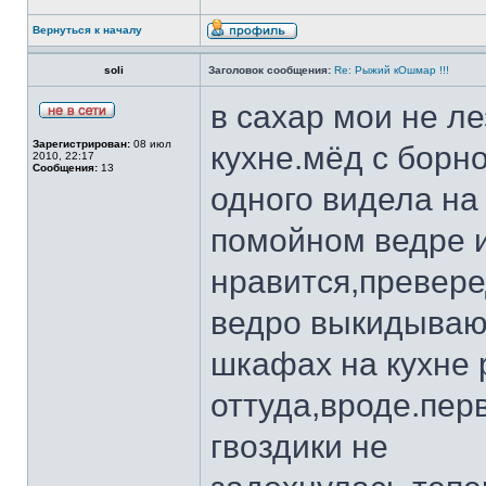
Вернуться к началу
soli
Заголовок сообщения:
Re: Рыжий кОшмар !!!
в сахар мои не ле
Зарегистрирован:
08 июл
кухне.мёд с борн
2010, 22:17
Сообщения:
13
одного видела на
помойном ведре 
нравится,преверед
ведро выкидываю,
шкафах на кухне 
оттуда,вроде.пер
гвоздики не