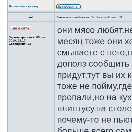
Вернуться к началу
soli
Заголовок сообщения:
Re: Рыжий кОшмар !!!
они мясо любят.н
Зарегистрирован:
08 июл
месяц тоже они хо
2010, 22:17
Сообщения:
13
смываете с него,н
дополз сообщить 
придут,тут вы их 
тоже не пойму,где
пропали,но на кух
плинтусу.на столе
почему-то не пьют
больше всего.са