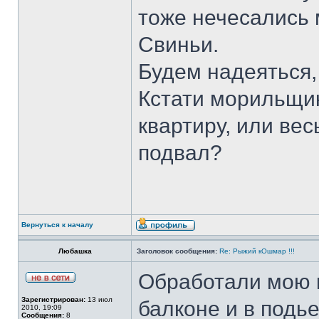
тоже нечесались м
Свиньи.
Будем надеяться,
Кстати морильщи
квартиру, или вес
подвал?
Вернуться к началу
Любашка
Заголовок сообщения:
Re: Рыжий кОшмар !!!
Обработали мою к
Зарегистрирован:
13 июл
балконе и в подь
2010, 19:09
Сообщения:
8