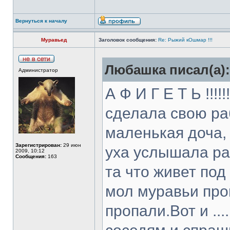
Вернуться к началу
Муравьед
Заголовок сообщения:
Re: Рыжий кОшмар !!!
Любашка писал(а):
Администратор
А Ф И Г Е Т Ь !!!
сделала свою рабо
маленькая доча, 
Зарегистрирован:
29 июн
уха услышала ра
2009, 10:12
Сообщения:
163
та что живет по
мол муравьи проп
пропали.Вот и ....