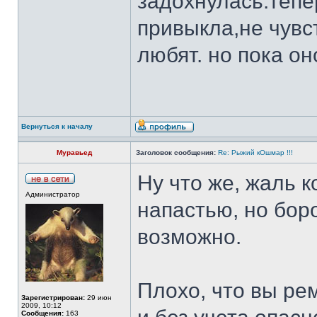
задохнулась.тепе
привыкла,не чувс
любят. но пока о
Вернуться к началу
Муравьед
Заголовок сообщения:
Re: Рыжий кОшмар !!!
Ну что же, жаль к
Администратор
напастью, но бор
возможно.
Плохо, что вы ре
Зарегистрирован:
29 июн
2009, 10:12
Сообщения:
163