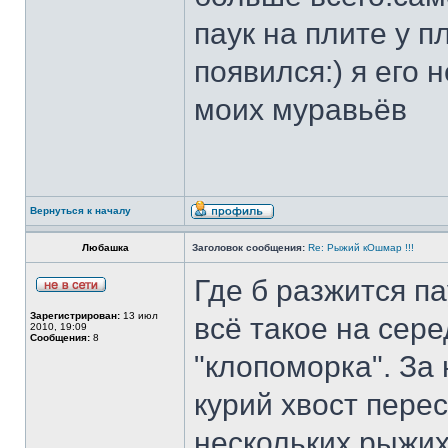
паук на плите у 
появился:) я его 
моих муравьёв
Вернуться к началу
Любашка
Заголовок сообщения:
Re: Рыжий кОшмар !!!
Где б разжится п
Зарегистрирован:
13 июл
всё такое на сер
2010, 19:09
Сообщения:
8
"клопоморка". За
курий хвост пере
нескольких рыжих