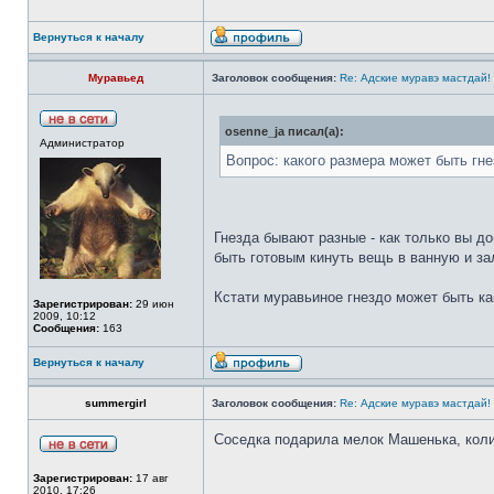
Вернуться к началу
Муравьед
Заголовок сообщения:
Re: Адские муравэ мастдай!
osenne_ja писал(а):
Администратор
Вопрос: какого размера может быть гне
Гнезда бывают разные - как только вы до
быть готовым кинуть вещь в ванную и за
Кстати муравьиное гнездо может быть как
Зарегистрирован:
29 июн
2009, 10:12
Сообщения:
163
Вернуться к началу
summergirl
Заголовок сообщения:
Re: Адские муравэ мастдай!
Соседка подарила мелок Машенька, коли
Зарегистрирован:
17 авг
2010, 17:26