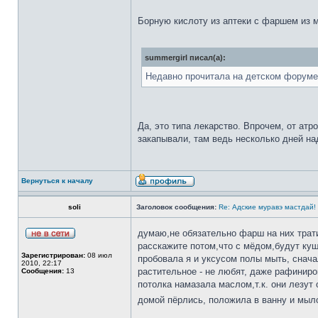
Борную кислоту из аптеки с фаршем из м
summergirl писал(а):
Недавно прочитала на детском форуме ч
Да, это типа лекарство. Впрочем, от атр
закапывали, там ведь несколько дней над
Вернуться к началу
soli
Заголовок сообщения:
Re: Адские муравэ мастдай!
думаю,не обязательно фарш на них трат
расскажите потом,что с мёдом,будут куша
Зарегистрирован:
08 июл
пробовала я и уксусом полы мыть, сначал
2010, 22:17
растительное - не любят, даже рафиниро
Сообщения:
13
потолка намазала маслом,т.к. они лезут 
домой пёрлись, положила в ванну и мыло