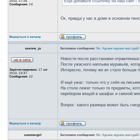
Еще добавьте ссылочку на наш сайт -
2010, 17:26
Сообщения:
14
Ок, правда у нас в доме в основном пенс
Вернуться к началу
osenne_ja
Заголовок сообщения:
Re: Адские муравэ мастдай!
Новости после расстановки отравленных 
После ужасного наплыва муравьёв, котор
Интересно, почему же их стало больше 
Зарегистрирован:
17 авг
2010, 13:47
Сообщения:
12
И ещё ужас: только что у себя на письме
На столе лежат только те предметы, кот
перебором вещей в шкафах и сменой мягко
Вопрос: какого размера может быть гнезд
Вернуться к началу
summergirl
Заголовок сообщения:
Re: Адские муравэ мастдай!