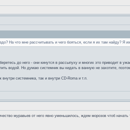
здо? На что мне рассчитывать и чего бояться, если я их там найду? Я и
беретесь до него - они кинутся в рассыпуху и многих это приводит в уж
лить водой. Но думаю системник вы кидать в ванную не захотите, поэт
 внутри системника, так и внутри CD-Romа и т.п.
чество муравьев от него явно уменьшилось, ждем морозов чтоб начать 