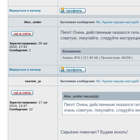
Вернуться к началу
Alex_under
Заголовок сообщения:
Re: Адские муравэ мастдай!
Пипл! Очень действенным оказался гель
советую, покупайте, следуйте инструкции
Зарегистрирован:
26 авг
2010, 17:31
Сообщения:
1
Вложения:
Капкан.JPG [ 217.95 КБ | Просмотров: 49158 ]
Вернуться к началу
osenne_ja
Заголовок сообщения:
Re: Адские муравэ мастдай!
Alex_under писал(а):
Зарегистрирован:
17 авг
Пипл! Очень действенным оказался ге
2010, 13:47
Сообщения:
12
очень советую, покупайте, следуйте инс
Серьёзно помогает? Будем искать!