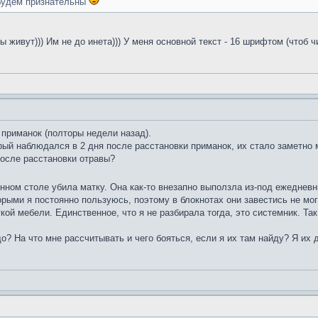
 будем признательны
ы живут))) Им не до инета))) У меня основной текст - 16 шрифтом (чтоб 
приманок (полторы недели назад).
ый наблюдался в 2 дня после расстановки приманок, их стало заметно 
после расстановки отравы?
нном столе убила матку. Она как-то внезапно выползла из-под ежедневни
орыми я постоянно пользуюсь, поэтому в блокнотах они завестись не мо
й мебели. Единственное, что я не разбирала тогда, это системник. Так 
о? На что мне рассчитывать и чего бояться, если я их там найду? Я их 