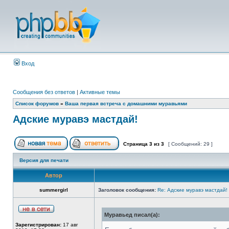
Вход
Сообщения без ответов
|
Активные темы
Список форумов
»
Ваша первая встреча с домашними муравьями
Адские муравэ мастдай!
Страница
3
из
3
[ Сообщений: 29 ]
Версия для печати
Автор
summergirl
Заголовок сообщения:
Re: Адские муравэ мастдай!
Муравьед писал(а):
Зарегистрирован:
17 авг