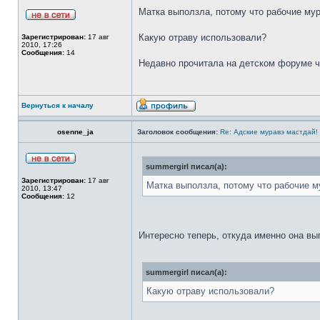
Матка выползла, потому что рабочие мур
Какую отраву использовали?
Зарегистрирован:
17 авг
2010, 17:26
Сообщения:
14
Недавно прочитала на детском форуме что
Вернуться к началу
osenne_ja
Заголовок сообщения:
Re: Адские муравэ мастдай!
summergirl писал(а):
Зарегистрирован:
17 авг
Матка выползла, потому что рабочие му
2010, 13:47
Сообщения:
12
Интересно теперь, откуда именно она вы
summergirl писал(а):
Какую отраву использовали?