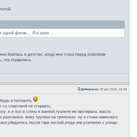
лотой.
одной фигни.... Я в шоке...
умно боялась в детстве, когда мне глаза перед осмотром
ь, что отравлюсь.
Добавлено:
26 авг 2010, 11:49
нибудь и положить
т со спиртовой не оторвать.
лу. я и пол и стены в ванной,туалете им протирала. масло
разложила. вижу трупики на тряпочках. ну и стыки навесного
апахи,убедилась после гари лесной,когда они усиленно с улицы