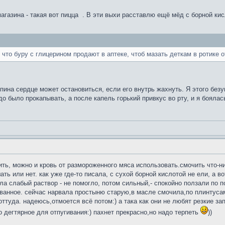
агазина - такая вот пицца
. В эти выхи расставлю ещё мёд с борной кис
то буру с глицерином продают в аптеке, чтоб мазать деткам в ротике от 
опина сердце может остановиться, если его внутрь жахнуть. Я этого без
о было прокапывать, а после капель горький привкус во рту, и я боялас
ить, можно и кровь от размороженного мяса использовать.смочить что-
ть или нет. как уже где-то писала, с сухой борной кислотой не ели, а во
а слабый раствор - не помогло, потом сильный,- спокойно ползали по по
ванное. сейчас нарвала простыню старую,в масле смочила,по плинтусам 
оттуда. надеюсь,отмоется всё потом:) а така как они не любят резкие з
 дегтярное для отпугивания:) пахнет прекрасно,но надо терпеть
))