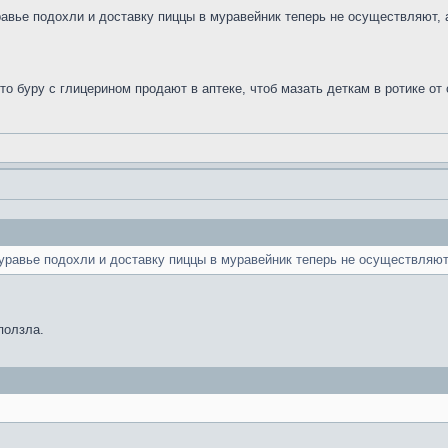
авье подохли и доставку пиццы в муравейник теперь не осуществляют, а 
 буру с глицерином продают в аптеке, чтоб мазать деткам в ротике от од
равье подохли и доставку пиццы в муравейник теперь не осуществляют, 
ползла.