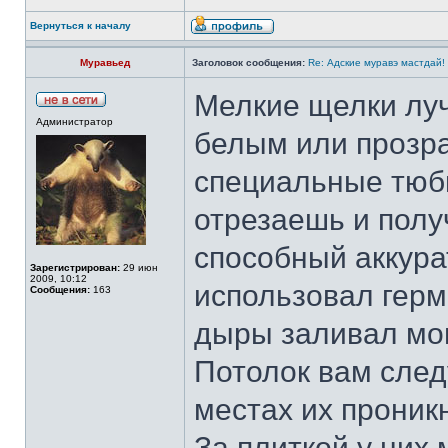
Вернуться к началу
Муравьед
Заголовок сообщения:
Re: Адские муравэ мастдай!
Мелкие щелки лу
Администратор
белым или прозр
специальные тюби
отрезаешь и полу
способный аккура
Зарегистрирован:
29 июн
2009, 10:12
использовал герм
Сообщения:
163
дыры заливал мо
Потолок вам след
местах их проник
За плиткой у них 