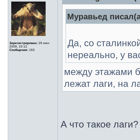
Муравьед писал(а
Да, со сталинко
Зарегистрирован:
29 июн
2009, 10:12
Сообщения:
163
нереально, у в
между этажами б
лежат лаги, на ла
А что такое лаги?