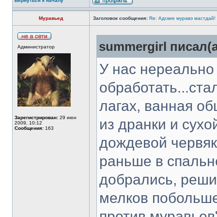
Вернуться к началу
Муравьед
Заголовок сообщения:
Re: Адские муравэ мастдай!
summergirl писал(а
Администратор
У нас нереально
обработать...ста
лагах, ванная о
Зарегистрирован:
29 июн
из дранки и сухо
2009, 10:12
Сообщения:
163
дождевой червяк
раньше в спальн
добрались, реши
мелков побольше
против муравьев"