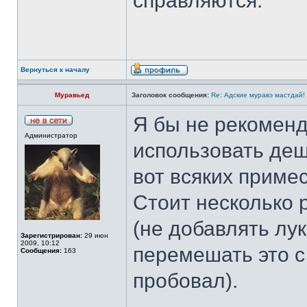
справляются.
Вернуться к началу
Муравьед
Заголовок сообщения:
Re: Адские муравэ мастдай!
Я бы не рекоменд
Администратор
использовать деш
вот всяких примес
Стоит несколько 
(не добавлять лук
Зарегистрирован:
29 июн
2009, 10:12
перемешать это с 
Сообщения:
163
пробовал).