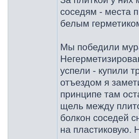
соседям - места 
белым герметико
Мы победили мура
Негерметизирован
успели - купили 
отъездом я замет
принципе там ост
щель между плито
болкон соседей с
на пластиковую. Н