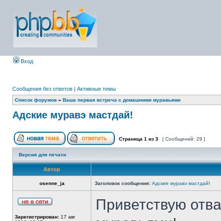
Вход
Сообщения без ответов
|
Активные темы
Список форумов
»
Ваша первая встреча с домашними муравьями
Адские муравэ мастдай!
Страница
1
из
3
[ Сообщений: 29 ]
Версия для печати
Автор
osenne_ja
Заголовок сообщения:
Адские муравэ мастдай!
Приветствую отва
Зарегистрирован:
17 авг