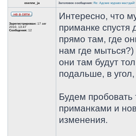
osenne_ja
Заголовок сообщения:
Re: Адские муравэ мастдай!
Интересно, что м
Зарегистрирован:
17 авг
приманке спустя 
2010, 13:47
Сообщения:
12
прямо там, где он
нам где мыться?) 
они там будут то
подальше, в угол,
Будем пробовать 
приманками и нов
изменения.