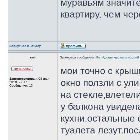
муравьям значите
квартиру, чем че
Вернуться к началу
soli
Заголовок сообщения:
Re: Адские муравэ мастдай!
мои точно с крыш
Зарегистрирован:
08 июл
окно ползли с ул
2010, 22:17
Сообщения:
13
на стекле,влетел
у балкона увидел
кухни.остальные 
туалета лезут.по