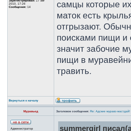
Зарегистрирован:
17 авг
самцы которые их
2010, 17:26
Сообщения:
14
маток есть крыль
отгрызают. Обычн
поисками пищи и 
значит забочие м
пищи в муравейни
травить.
Вернуться к началу
Муравьед
Заголовок сообщения:
Re: Адские муравэ мастдай!
summergirl писал(а
Администратор