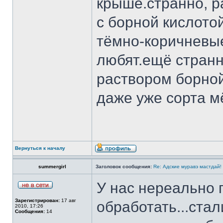
крыше.странно, 
с борной кислото
тёмно-коричневые
любят.ещё странн
раствором борной
даже уже сорта м
Вернуться к началу
summergirl
Заголовок сообщения:
Re: Адские муравэ мастдай!
У нас нереально 
Зарегистрирован:
17 авг
обработать...стал
2010, 17:26
Сообщения:
14