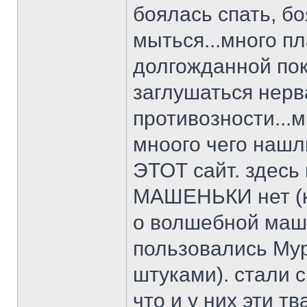
боялась спать, б
мыться...много пл
долгожданной пок
заглушаться нерв
противозности...
мноого чего наш
ЭТОТ сайт. здесь
МАШЕНЬКИ нет (к с
о волшебной маш
пользовались Му
штуками). стали 
что и у них эти т