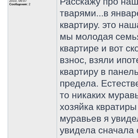
Расскажу про наш
2010, 06:07
Сообщения:
2
тварями...в янва
квартиру. это на
мы молодая семья
квартире и вот с
взнос, взяли ипо
квартиру в панел
предела. Естестве
то никаких мурав
хозяйка квратиры
муравьев я увиде
увидела сначала о