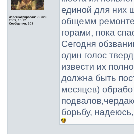
единой для них щ
Зарегистрирован:
29 июн
общемм ремонте 
2009, 10:12
Сообщения:
163
горами, пока сп
Сегодня обзвани
один голос тверд
извести их полно
должна быть пос
месяцев) обработ
подвалов,чердак
борьбу, надеюсь