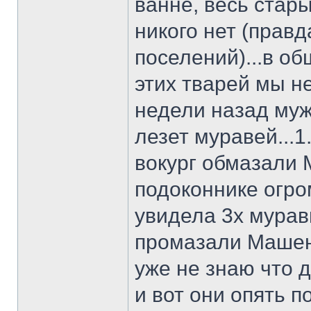
ванне, весь стар
никого нет (прав
поселений)...в о
этих тварей мы не
недели назад муж 
лезет муравей...1.
вокург обмазали 
подоконнике огро
увидела 3х муравь
промазали Машень
уже не знаю что д
и вот они опять 