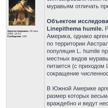
муравьям отличать пр
Объектом исследова
Linepithema humile.
Р
Зарегистрирован:
29 июн
2009, 10:12
Америка, однако арге
Сообщения:
163
по территории Австра
популяция L. humile п
местных видов муравье
питается (с приходом L
сокращение численно
В Южной Америке арге
размер которых весьма
враждебно и ведут нес