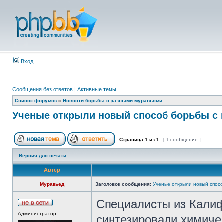
Вход
Сообщения без ответов
|
Активные темы
Список форумов
»
Новости борьбы с разными муравьями
Ученые открыли новый способ борьбы с
Страница
1
из
1
[ 1 сообщение ]
Версия для печати
Автор
Муравьед
Заголовок сообщения:
Ученые открыли новый спос
Специалисты из Калиф
Администратор
синтезировали химиче