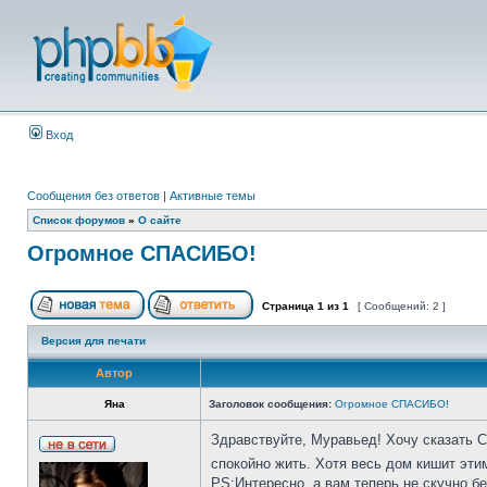
Вход
Сообщения без ответов
|
Активные темы
Список форумов
»
О сайте
Огромное СПАСИБО!
Страница
1
из
1
[ Сообщений: 2 ]
Версия для печати
Автор
Яна
Заголовок сообщения:
Огромное СПАСИБО!
Здравствуйте, Муравьед! Хочу сказать 
спокойно жить. Хотя весь дом кишит эти
PS:Интересно, а вам теперь не скучно б