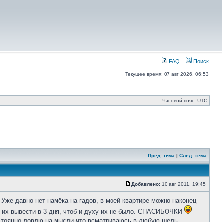
FAQ
Поиск
Текущее время: 07 авг 2026, 06:53
Часовой пояс: UTC
Пред. тема
|
След. тема
Добавлено:
10 авг 2011, 19:45
Уже давно нет намёка на гадов, в моей квартире можно наконец
ак их вывести в 3 дня, чтоб и духу их не было. СПАСИБОЧКИ
 постоянно ловлю на мысли что всматриваюсь в любую щель,