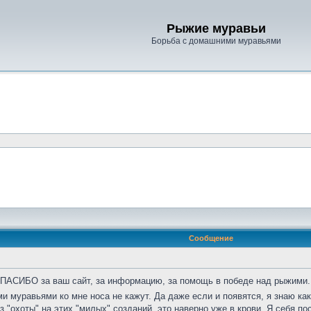
Рыжие муравьи
Борьба с домашними муравьями
Сообщение
СПАСИБО за ваш сайт, за информацию, за помощь в победе над рыжими. 
ми муравьями ко мне носа не кажут. Да даже если и появятся, я знаю к
ез "охоты" на этих "милых" созданий, это наверно уже в крови. Я себя