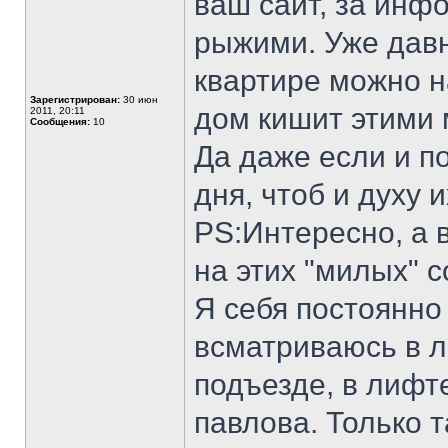
ваш сайт, за инф
рыжими. Уже давн
квартире можно н
Зарегистрирован:
30 июн
дом кишит этими 
2011, 20:11
Сообщения:
10
Да даже если и по
дня, чтоб и дух
PS:Интересно, а в
на этих "милых" с
Я себя постоянно
всматриваюсь в л
подъезде, в лифте
павлова. Только т