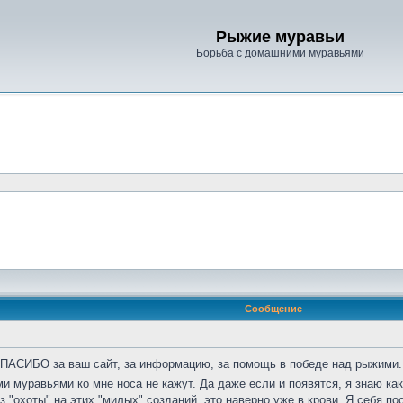
Рыжие муравьи
Борьба с домашними муравьями
Сообщение
СПАСИБО за ваш сайт, за информацию, за помощь в победе над рыжими. 
ми муравьями ко мне носа не кажут. Да даже если и появятся, я знаю к
ез "охоты" на этих "милых" созданий, это наверно уже в крови. Я себя