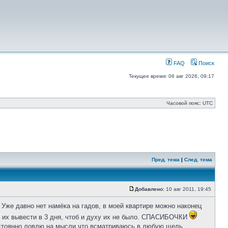
FAQ
Поиск
Текущее время: 06 авг 2026, 09:17
Часовой пояс: UTC
Пред. тема
|
След. тема
Добавлено:
10 авг 2011, 19:45
Уже давно нет намёка на гадов, в моей квартире можно наконец
ак их вывести в 3 дня, чтоб и духу их не было. СПАСИБОЧКИ
 постоянно ловлю на мысли что всматриваюсь в любую щель,