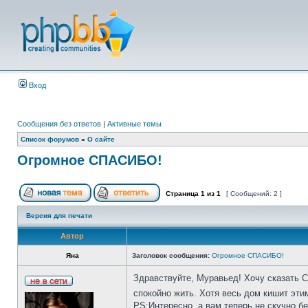
Вход
Сообщения без ответов
|
Активные темы
Список форумов
»
О сайте
Огромное СПАСИБО!
Страница
1
из
1
[ Сообщений: 2 ]
Версия для печати
Автор
Яна
Заголовок сообщения:
Огромное СПАСИБО!
Здравствуйте, Муравьед! Хочу сказать 
спокойно жить. Хотя весь дом кишит эти
PS:Интересно, а вам теперь не скучно б