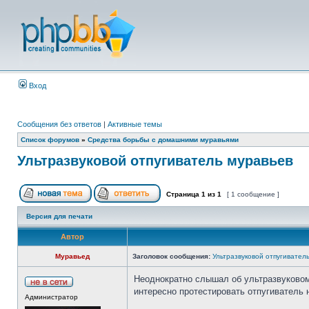
Вход
Сообщения без ответов
|
Активные темы
Список форумов
»
Средства борьбы с домашними муравьями
Ультразвуковой отпугиватель муравьев
Страница
1
из
1
[ 1 сообщение ]
Версия для печати
Автор
Муравьед
Заголовок сообщения:
Ультразвуковой отпугивател
Неоднократно слышал об ультразвуковом
интересно протестировать отпугивател
Администратор