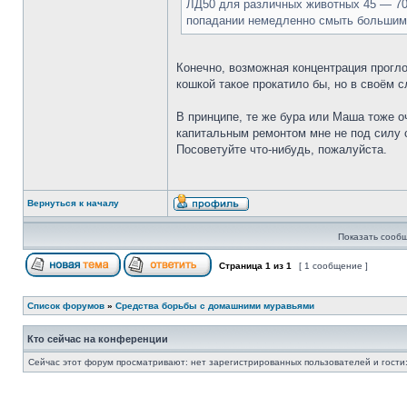
ЛД50 для различных животных 45 — 700 
попадании немедленно смыть большим ко
Конечно, возможная концентрация прогло
кошкой такое прокатило бы, но в своём с
В принципе, те же бура или Маша тоже о
капитальным ремонтом мне не под силу с
Посоветуйте что-нибудь, пожалуйста.
Вернуться к началу
Показать сообщ
Страница
1
из
1
[ 1 сообщение ]
Список форумов
»
Средства борьбы с домашними муравьями
Кто сейчас на конференции
Сейчас этот форум просматривают: нет зарегистрированных пользователей и гости: