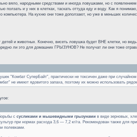
льно вяло, народными средствами и иногда ловушками, но с появлением
ю ползать и у них в клетках, таскать оттуда еду и воду. Как я понимаю,
о компьютера. На кухню они тоже доползают, но уже в меньших количес
т детей и животных. Конечно, висеть ловушка будет ВНЕ клетки, но ведь
е вредно ли это для домашних ГРЫЗУНОВ? Не получат ли они тоже отрав
ушек "Комбат СуперБайт", практически не токсичен даже при случайном
мбат" не имеют ядовитого запаха, поэтому их можно использовать рядом
угое:
борьбы с
сусликами и мышевидными грызунами
в виде зерновых, хле
культур при нормах расхода 3,6 — 7,2 кг/га. Рекомендован также для пр
ми полевками.