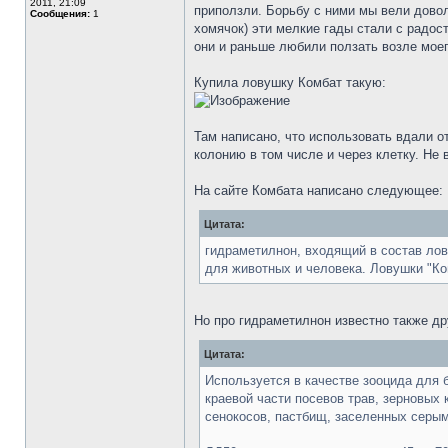
2011, 21:09
приползли. Борьбу с ними мы вели дово
Сообщения:
1
хомячок) эти мелкие гады стали с радость
они и раньше любили ползать возле моег
Купила ловушку Комбат такую:
Там написано, что использовать вдали о
колонию в том числе и через клетку. Н
На сайте Комбата написано следующее:
Цитата:
гидраметилнон, входящий в состав лов
для животных и человека. Ловушки "Ко
Но про гидраметилнон известно также др
Цитата:
Используется в качестве зооцида для 
краевой части посевов трав, зерновых 
сенокосов, пастбищ, заселенных серы