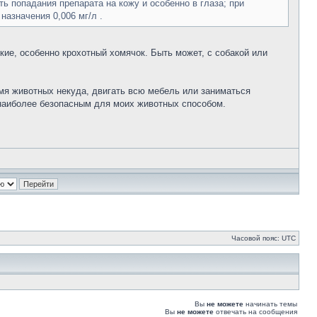
ь попадания препарата на кожу и особенно в глаза; при
назначения 0,006 мг/л .
кие, особенно крохотный хомячок. Быть может, с собакой или
емя животных некуда, двигать всю мебель или заниматься
 наиболее безопасным для моих животных способом.
Часовой пояс: UTC
Вы
не можете
начинать темы
Вы
не можете
отвечать на сообщения