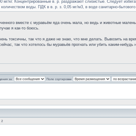
мг/кг. Концентрированные в. р. раздражают слизистые. Следует избегат
личеством воды. ПДК в в. р. з. 0,05 мг/м3, в воде санитарно-бытового 
ченного вместе с муравьём яда очень мала, но ведь и животные малень
лучае я как-то боюсь.
чень токсичны, так что я даже не знаю, что мне делать. Вывозить на вр
ейчас, так что хотелось бы муравьёв прогнать или убить каким-нибудь
ения за:
Поле сортировки
 2