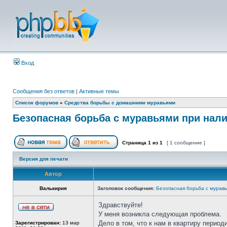
Вход
Сообщения без ответов
|
Активные темы
Список форумов
»
Средства борьбы с домашними муравьями
Безопасная борьба с муравьями при на
Страница
1
из
1
[ 1 сообщение ]
Версия для печати
Автор
Валькирия
Заголовок сообщения:
Безопасная борьба с мурав
Здравствуйте!
У меня возникла следующая проблема.
Дело в том, что к нам в квартиру перио
Зарегистрирован:
13 мар