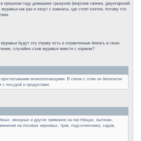
 в прошлом году домашних грызунов (морские свинки, джунгарский
 муравьи как раз и лезут с комнаты, где стоят клетки, потому что
твах.
 муравьи будут эту отраву есть и отравленные бежать в свою
ление, случайно съев муравья вместе с кормом?
 проглатывании млекопитающими. В связи с этим он безопасен
 с посудой и продуктами.
бных, овощных и других приманок на пастбищах, выгонах,
именения на посевах зерновых, трав, подсолнечника, садов,