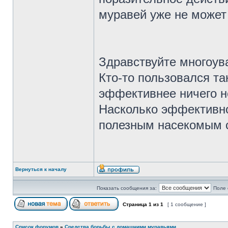
муравей уже не может 
Здравствуйте многоу
Кто-то пользовался т
эффективнее ничего н
Насколько эффективно
полезным насекомым с
Вернуться к началу
Показать сообщения за:
Поле 
Страница
1
из
1
[ 1 сообщение ]
Список форумов
»
Средства борьбы с домашними муравьями