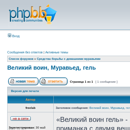
Вход
Сообщения без ответов
|
Активные темы
Список форумов
»
Средства борьбы с домашними муравьями
Великий воин, Муравьед, гель
Страница
1
из
1
[ 1 сообщение ]
Версия для печати
Автор
freelab
Заголовок сообщения:
Великий воин, Муравьед, ге
«Великий воин гель» -
приманка с двумя вещ
Зарегистрирован:
30 май