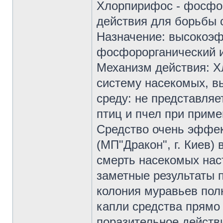
Хлорпирифос - фосфор
действия для борьбы 
Назначение: высокоэ
фосфорорганический и
Механизм действия: Х
систему насекомых, в
среду: не представля
птиц и пчел при приме
Средство очень эффек
(МП"Дракон", г. Киев)
смерть насекомых наст
заметные результаты п
колония муравьев полн
капли средства прямо
поразительное действи