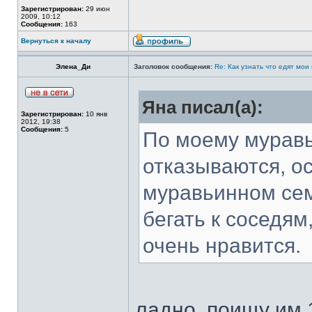
Зарегистрирован:
29 июн
2009, 10:12
Сообщения:
163
Вернуться к началу
Элена_Ди
Заголовок сообщения:
Re: Как узнать что едят мои
Яна писал(а):
Зарегистрирован:
10 янв
2012, 19:38
Сообщения:
5
По моему муравь
отказываются, ос
муравьинном сем
бегать к соседям
очень нравится.
ладно, поищу им 