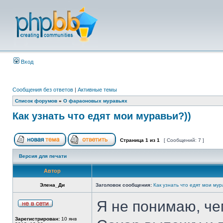
Вход
Сообщения без ответов
|
Активные темы
Список форумов
»
О фараоновых муравьях
Как узнать что едят мои муравьи?))
Страница
1
из
1
[ Сообщений: 7 ]
Версия для печати
Автор
Элена_Ди
Заголовок сообщения:
Как узнать что едят мои мур
Я не понимаю, че
Зарегистрирован:
10 янв