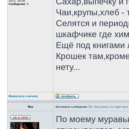
Сахар,выпечку и п
2012, 19:38
Сообщения:
5
Чаи,крупы,хлеб - 
Селятся и период
шкафчике где хим
Ещё под книгами 
Крошек там,кроме
нету...
Вернуться к началу
Яна
Заголовок сообщения:
Re: Как узнать что едят мои
По моему муравьи