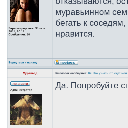
отказываются, ос
муравьинном семе
бегать к соседям,
Зарегистрирован:
30 июн
нравится.
2011, 20:11
Сообщения:
10
Вернуться к началу
Муравьед
Заголовок сообщения:
Re: Как узнать что едят мои
Да. Попробуйте с
Администратор