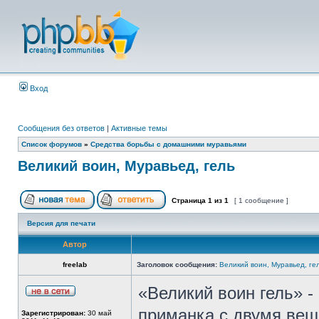
Вход
Сообщения без ответов
|
Активные темы
Список форумов
»
Средства борьбы с домашними муравьями
Великий воин, Муравьед, гель
Страница
1
из
1
[ 1 сообщение ]
Версия для печати
Автор
freelab
Заголовок сообщения:
Великий воин, Муравьед, ге
«Великий воин гель» -
приманка с двумя вещ
Зарегистрирован:
30 май