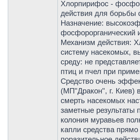
Хлорпирифос - фосфор
действия для борьбы 
Назначение: высокоэ
фосфорорганический и
Механизм действия: Х
систему насекомых, в
среду: не представля
птиц и пчел при приме
Средство очень эффек
(МП"Дракон", г. Киев)
смерть насекомых наст
заметные результаты п
колония муравьев полн
капли средства прямо
поразительное действи