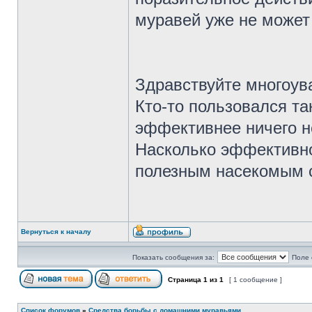
муравей уже не может 
Здравствуйте многоу
Кто-то пользовался т
эффективнее ничего н
Насколько эффективно
полезным насекомым с
Вернуться к началу
Показать сообщения за:
Поле 
Страница
1
из
1
[ 1 сообщение ]
Список форумов
»
Средства борьбы с домашними муравьями